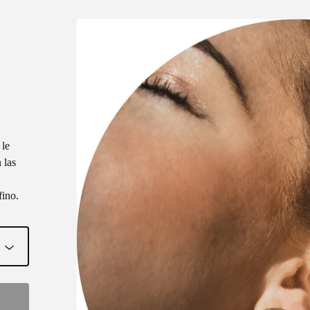
 le
 las
fino.